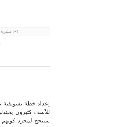
✉️ نشرة 
:
إعداد خطة تسويقية ن
للآسف كثيرون يختذلوا
ستنجح لمجرد كونهم 