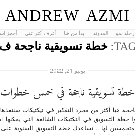
ANDREW AZMI
رحلة نمو
المدونة
ابدأ من هنا
أعرف أكثر عني
أحجز اس
TAG
خطة تسويقية ناجحة ف
يونيو 21, 2022
خطة تسويقية ناجحة في خمس خطوات
اجحة هيا أكثر من مجرد التفكير في تيكتيكات سنتفذه
 خطة التسويق في التكتيكات الشائعة التي يمكنها ان 
متحمسين لها .. تساعدك خطة التسويق السنوية على 